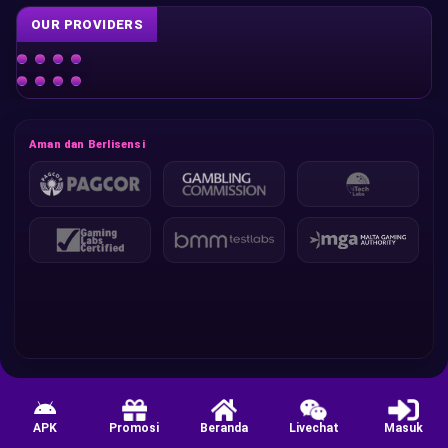
OUR PROVIDERS
Aman dan Berlisensi
APK
Promosi
Beranda
Livechat
Masuk